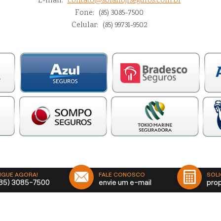
E-mail:
contato@solanojrseguros.com.br
Fone:
(85) 3085-7500
Celular:
(85) 99731-9502
LIGUE AGORA!
FALE CONOSCO
SOLI
(85) 3085-7500
envie um e-mail
pro
 SAÚDE
eza/CE