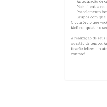
Antecipação de cr
Mais clientes rec
Parcelamento faci
Grupos com quali
O consórcio que voc
fácil conquistar o se
A realização de seu
questão de tempo. As
ficarão felizes em a
contato!