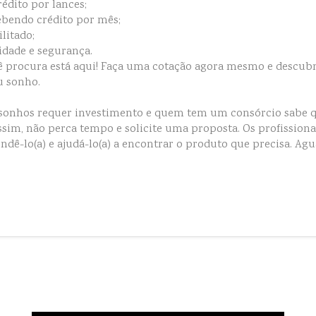
édito por lances;
ebendo crédito por mês;
litado;
dade e segurança.
ê procura está aqui! Faça uma cotação agora mesmo e descub
u sonho.
s sonhos requer investimento e quem tem um consórcio sabe q
sim, não perca tempo e solicite uma proposta. Os profissiona
tendê-lo(a) e ajudá-lo(a) a encontrar o produto que precisa. A