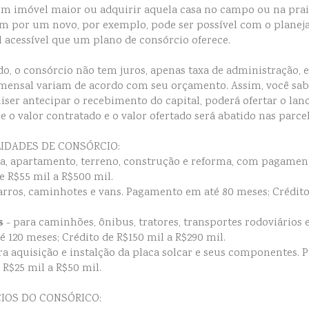
r um imóvel maior ou adquirir aquela casa no campo ou na pra
tem por um novo, por exemplo, pode ser possível com o plane
 acessível que um plano de consórcio oferece.
do, o consórcio não tem juros, apenas taxa de administração, e
a mensal variam de acordo com seu orçamento. Assim, você sab
ser antecipar o recebimento do capital, poderá ofertar o lance
 o valor contratado e o valor ofertado será abatido nas parcel
IDADES DE CONSÓRCIO:
sa, apartamento, terreno, construção e reforma, com pagamen
e R$55 mil a R$500 mil.
arros, caminhotes e vans. Pagamento em até 80 meses; Crédito
os
- para caminhões, ônibus, tratores, transportes rodoviários 
120 meses; Crédito de R$150 mil a R$290 mil.
ra aquisição e instalção da placa solcar e seus componentes.
 R$25 mil a R$50 mil.
CIOS DO CONSÓRICO: