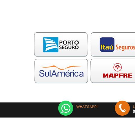
WHATSAPP!
SOLANO JUNIOR SEGUROS E PLANOS DE
Rua Marcelino Lopes, N 339, - 60833-075 - Fortal
(85) 3085-7500
(85) 99731-9502