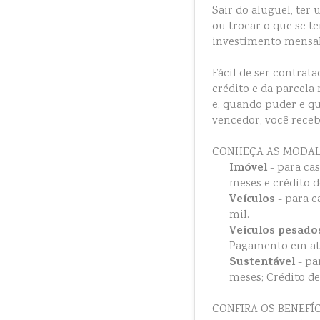
Sair do aluguel, te
ou trocar o que se 
investimento mensal
Fácil de ser contrata
crédito e da parcel
e, quando puder e qui
vencedor, você recebe
CONHEÇA AS MODAL
Imóvel
- para ca
meses e crédito d
Veículos
- para c
mil.
Veículos pesad
Pagamento em até 
Sustentável
- pa
meses; Crédito de
CONFIRA OS BENEFÍ