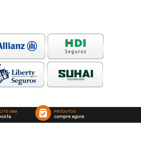
CITE UMA
PRODUTOS
posta
compre agora
contato@solanojrseguros.com.br