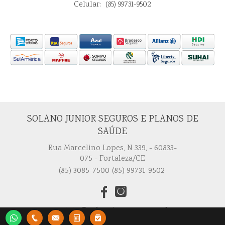
Celular:
(85) 99731-9502
SOLANO JUNIOR SEGUROS E PLANOS DE
SAÚDE
Rua Marcelino Lopes, N 339, - 60833-
075 - Fortaleza/CE
(85) 3085-7500
(85) 99731-9502
contato@solanojrseguros.com.br