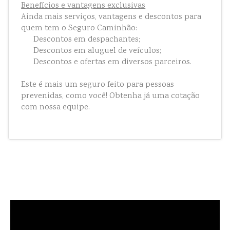
Benefícios e vantagens exclusivas
Ainda mais serviços, vantagens e descontos para
quem tem o Seguro Caminhão:
Descontos em despachantes;
Descontos em aluguel de veículos;
Descontos e ofertas em diversos parceiros.
Este é mais um seguro feito para pessoas
prevenidas, como você! Obtenha já uma cotação
com nossa equipe.